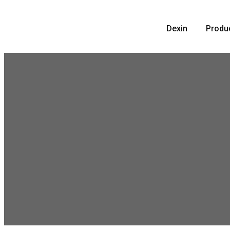
Skip
to
Dexin
Produ
content