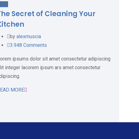
019
The Secret of Cleaning Your
Kitchen
by
alexmuscia
3.948
Comments
orem ipsums dolor sit amet consectetur adipiscing
lit integer lacorem ipsum ars amet consectetur
dipiscing.
EAD MORE