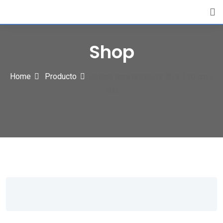
Skip
to
content
Shop
Home
Producto
Bolsas para residuos 80 x 110 cm x
10u