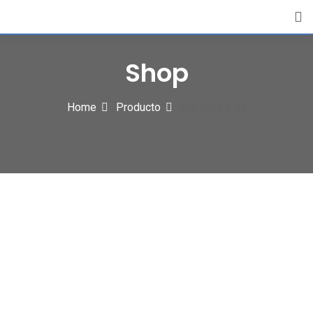
Skip
to
content
Shop
Home
Producto
Alguicida 2 lts