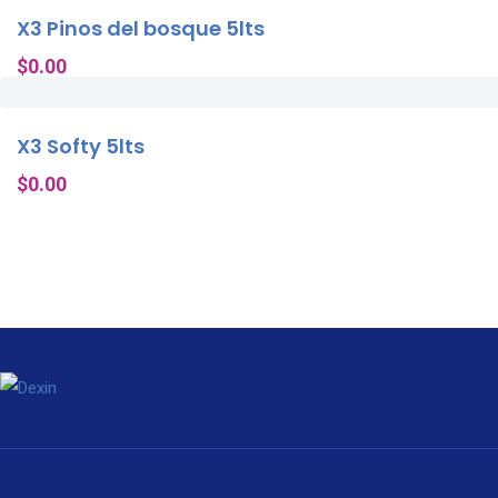
X3 Pinos del bosque 5lts
$
0.00
X3 Softy 5lts
$
0.00