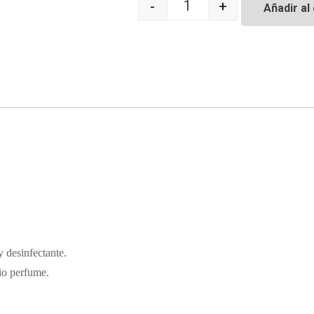
-
+
Añadir al 
Quantity
y desinfectante.
io perfume.