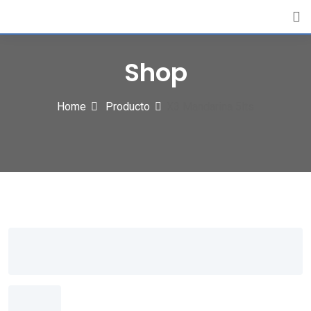
Skip
to
content
Shop
Home
Producto
X3 Mandarina 5lts