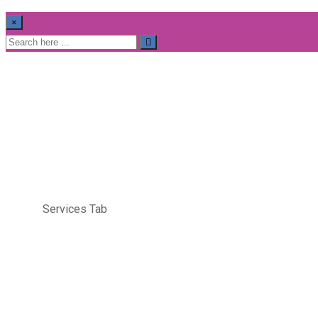
×
Services Tab
Home
Services Tab