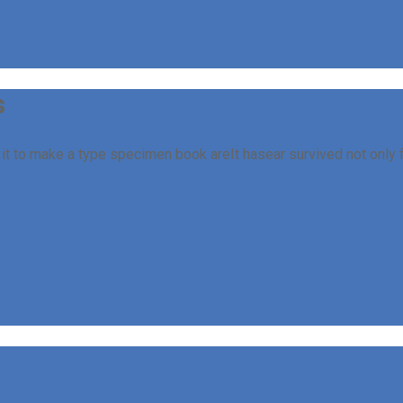
s
t to make a type specimen book areIt hasear survived not only fi