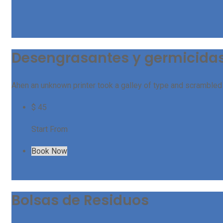
Desengrasantes y germicida
Ahen an unknown printer took a galley of type and scrambled i
$
45
Start From
Book Now
Bolsas de Residuos