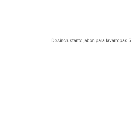
Shop
Home
Producto
Desincrustante jabon para lavarropas 5 