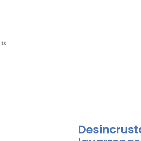
lts
Desincrust