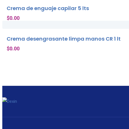
Crema de enguaje capilar 5 lts
$
0.00
Crema desengrasante limpa manos CR 1 lt
$
0.00