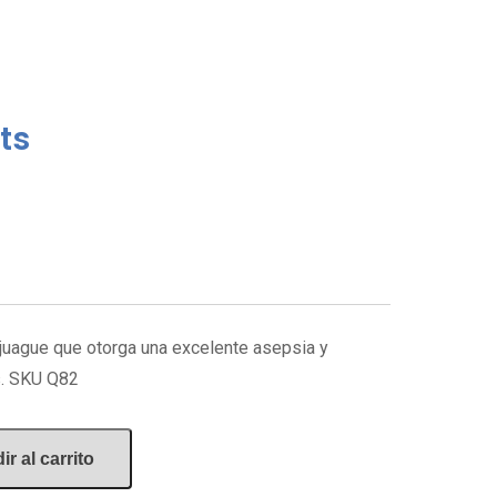
ts
njuague que otorga una excelente asepsia y
s. SKU Q82
r al carrito