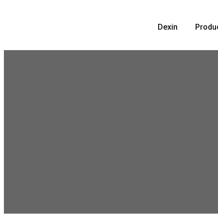
Skip
to
Dexin
Produ
content