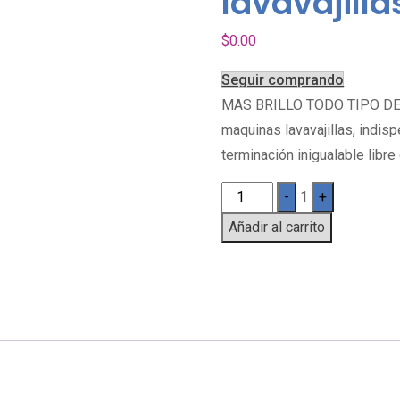
lavavajillas
$
0.00
Seguir comprando
MAS BRILLO TODO TIPO DE 
maquinas lavavajillas, indis
terminación inigualable libr
Quantity
-
1
+
Añadir al carrito