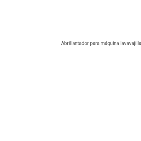
Shop
Home
Producto
Abrillantador para máquina lavavajilla