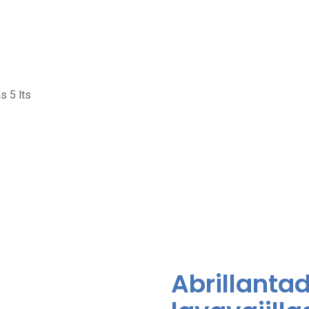
s 5 lts
Abrillanta